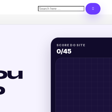
SCORE DO SITE
0
/45
ou
o