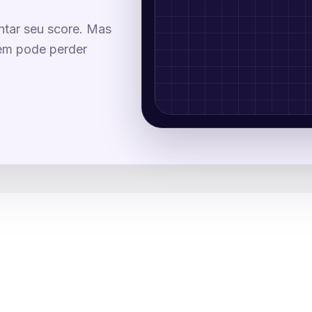
ntar seu score. Mas
bém pode perder
Come
tes
Use as setas do teclado ou 
Colete os pilares que faz
Começar a