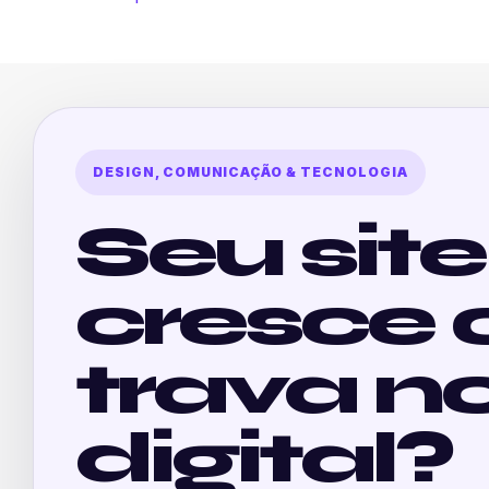
DESIGN, COMUNICAÇÃO & TECNOLOGIA
Seu site
cresce 
trava n
digital?