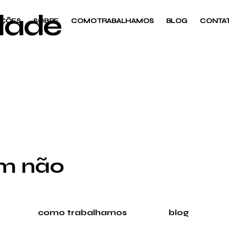
idade
UÇÕES
UÇÕES
SOBRE
SOBRE
COMO TRABALHAMOS
COMO TRABALHAMOS
BLOG
BLOG
CONTA
CONTA
em não
como trabalhamos
blog