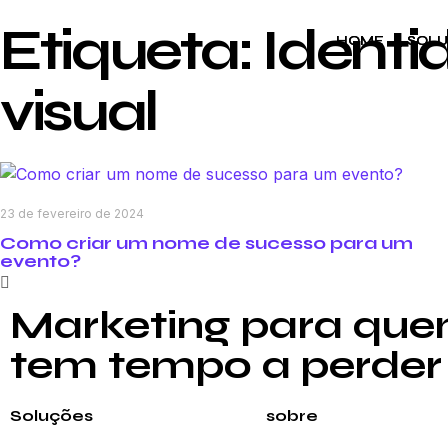
Etiqueta: Ident
HOME
HOME
SOL
SOL
visual
23 de fevereiro de 2024
Como criar um nome de sucesso para um
evento?
Marketing para qu
tem tempo a perder
Soluções
sobre