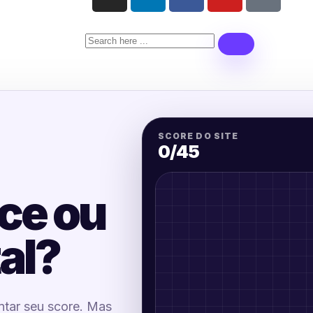
SCORE DO SITE
0
/45
sce ou
tal?
ntar seu score. Mas