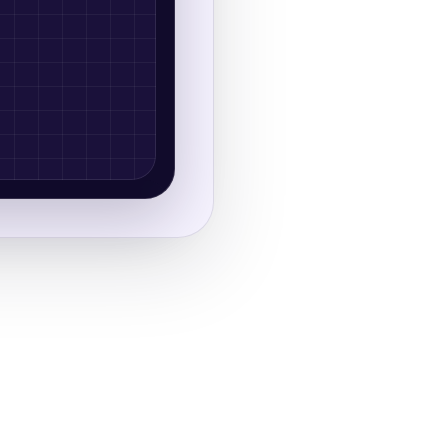
 teste
s botões no celular.
m um site crescer.
ora