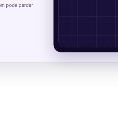
bém pode perder
Comece o
Use as setas do teclado ou o
Colete os pilares que faze
Começar ag