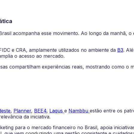
ática
Brasil acompanha esse movimento. Ao longo da manhã, o 
 FIDC e CRA, amplamente utilizados no ambiente da
B3
. Al
amplia o acesso ao mercado.
resas compartilham experiências reais, mostrando como o m
deste
,
Planner
,
BEE4
,
Laqus
e
Nambbu
estão entre os patr
levância da iniciativa.
ing para o mercado financeiro no Brasil, apoia iniciativa
l, que vem conduzindo uma gestão consistente e cuidadosa