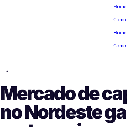
Home
Como 
Home
Como 
Mercado de cap
no Nordeste g