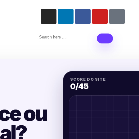
SCORE DO SITE
0
/45
sce ou
tal?