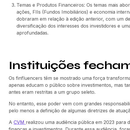
Temas e Produtos Financeiros: Os temas mais abor
ações, FIIs (Fundos Imobiliários) e economia inter
dobraram em relação à edição anterior, com um des
diversificação dos interesses dos investidores e u
aprofundadas.
Instituições fecha
Os finfluencers têm se mostrado uma força transforma
apenas educam o público sobre investimentos, mas t
antes eram restritas a um grupo seleto.
No entanto, esse poder vem com grandes responsabilid
pelo menos a definição de algumas diretrizes de atuaçã
A
CVM
realizou uma audiência pública em 2023 para dis
finanças e investimentos. Durante essa audiência, fo